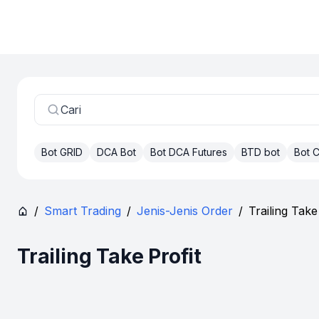
Cari
Bot GRID
DCA Bot
Bot DCA Futures
BTD bot
Bot
/
Smart Trading
/
Jenis-Jenis Order
/
Trailing Take
Trailing Take Profit