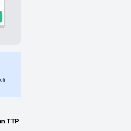
i
uti
an TTP