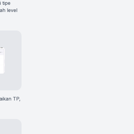
 tipe
ah level
aikan TP,