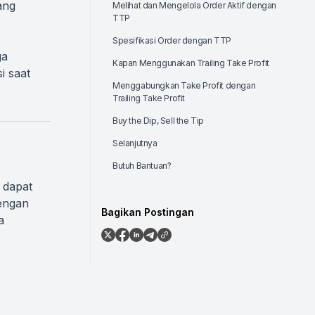
ang
Melihat dan Mengelola Order Aktif dengan
TTP
Spesifikasi Order dengan TTP
ga
Kapan Menggunakan Trailing Take Profit
i saat
Menggabungkan Take Profit dengan
Trailing Take Profit
Buy the Dip, Sell the Tip
Selanjutnya
Butuh Bantuan?
 dapat
engan
Bagikan Postingan
a