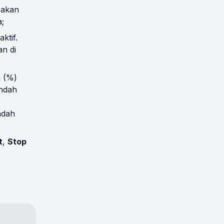
 akan
;
ktif.
an di
 (%)
ndah
ndah
t
,
Stop