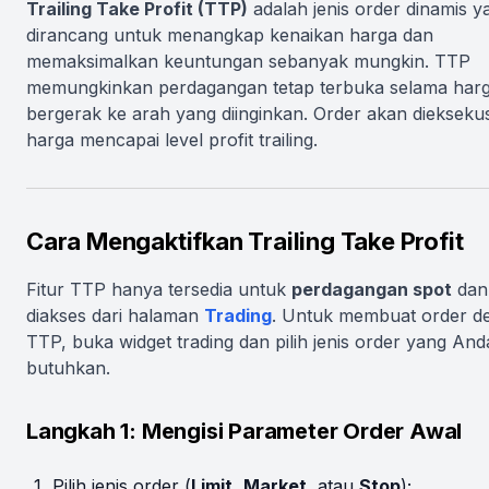
Trailing Take Profit (TTP)
adalah jenis order dinamis y
dirancang untuk menangkap kenaikan harga dan
memaksimalkan keuntungan sebanyak mungkin. TTP
memungkinkan perdagangan tetap terbuka selama har
bergerak ke arah yang diinginkan. Order akan dieksekus
harga mencapai level profit trailing.
Cara Mengaktifkan Trailing Take Profit
Fitur TTP hanya tersedia untuk
perdagangan spot
dan
diakses dari halaman
Trading
. Untuk membuat order d
TTP, buka widget trading dan pilih jenis order yang And
butuhkan.
Langkah 1: Mengisi Parameter Order Awal
Pilih jenis order (
Limit
,
Market
, atau
Stop
);