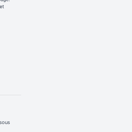
et
ssous