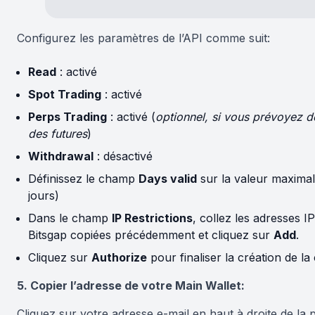
Configurez les paramètres de l’API comme suit:
Read
: activé
Spot Trading
: activé
Perps Trading
: activé (
optionnel, si vous prévoyez d
des futures
)
Withdrawal
: désactivé
Définissez le champ
Days valid
sur la valeur maximal
jours)
Dans le champ
IP Restrictions
, collez les adresses I
Bitsgap copiées précédemment et cliquez sur
Add
.
Cliquez sur
Authorize
pour finaliser la création de la 
5. Copier l’adresse de votre Main Wallet
:
Cliquez sur votre adresse e-mail en haut à droite de la 