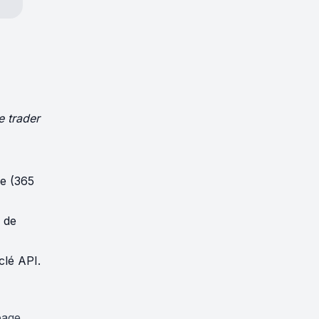
e trader
e (365
P de
clé API.
page.