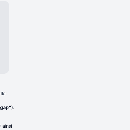
lle:
sgap"
).
)
ainsi