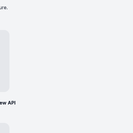
ure.
new API