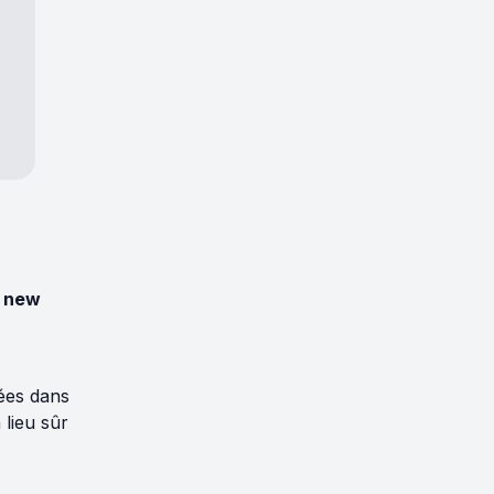
 new
hées dans
 lieu sûr