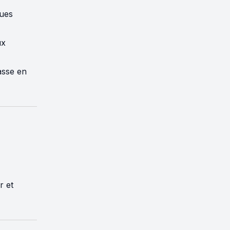
ques
ux
asse en
r et