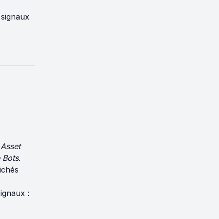
 signaux
Asset
 Bots
.
fichés
signaux :