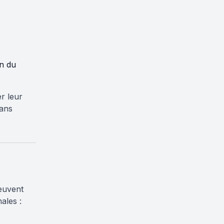
on du
er leur
sans
euvent
ales :