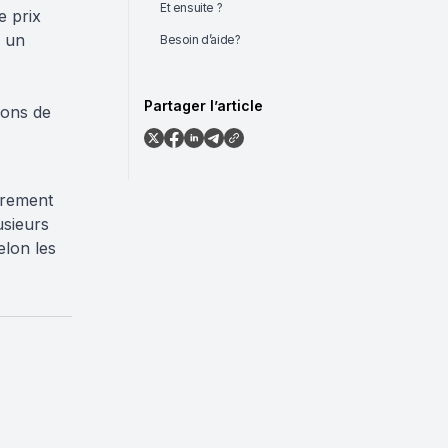
Et ensuite ?
e prix
r un
Besoin d’aide?
Partager l’article
ions de
irement
usieurs
elon les