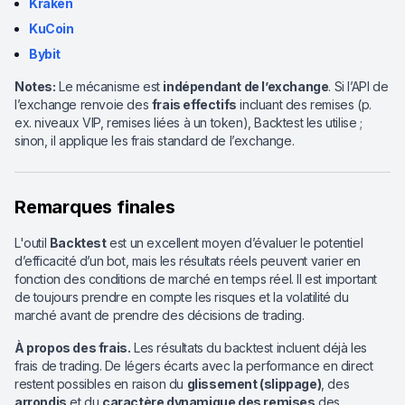
Kraken
KuCoin
Bybit
Notes:
Le mécanisme est
indépendant de l’exchange
. Si l’API de
l’exchange renvoie des
frais effectifs
incluant des remises (p.
ex. niveaux VIP, remises liées à un token), Backtest les utilise ;
sinon, il applique les frais standard de l’exchange.
Remarques finales
L'outil
Backtest
est un excellent moyen d’évaluer le potentiel
d’efficacité d’un bot, mais les résultats réels peuvent varier en
fonction des conditions de marché en temps réel. Il est important
de toujours prendre en compte les risques et la volatilité du
marché avant de prendre des décisions de trading.
À propos des frais.
Les résultats du backtest incluent déjà les
frais de trading. De légers écarts avec la performance en direct
restent possibles en raison du
glissement (slippage)
, des
arrondis
et du
caractère dynamique des remises
des