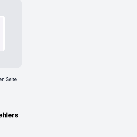
er Seite
ehlers