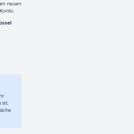
inen neuen
-Konto.
üssel
hr
ist.
läche