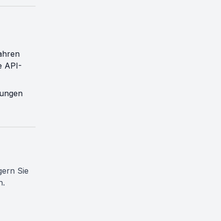
ahren
e API-
sungen
ern Sie
n.