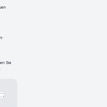
euen
t-
en Sie
.