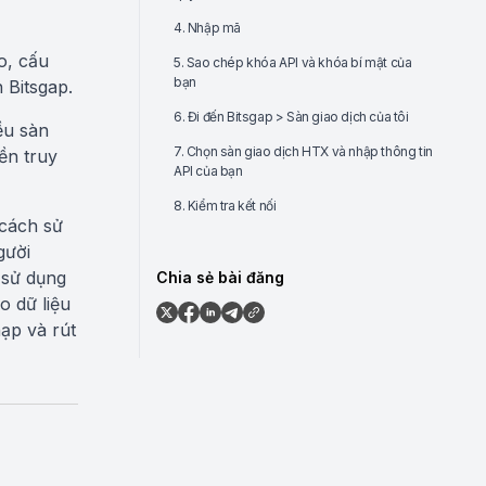
4. Nhập mã
o, cấu
5. Sao chép khóa API và khóa bí mật của
bạn
 Bitsgap.
6. Đi đến Bitsgap > Sàn giao dịch của tôi
ều sàn
7. Chọn sàn giao dịch HTX và nhập thông tin
ền truy
API của bạn
8. Kiểm tra kết nối
 cách sử
gười
 sử dụng
Chia sẻ bài đăng
o dữ liệu
ạp và rút