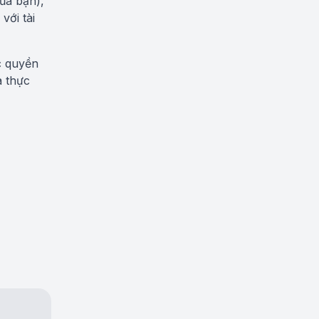
ủa bạn),
với tài
c quyền
à thực