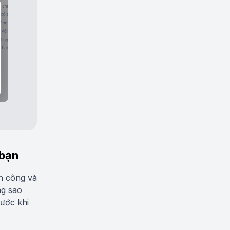
 bạn
h công và
ng sao
rước khi