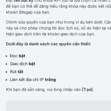
Đặt
tên bất kỳ
cho khóa API (đó là lựa chọn cá nhân c
để bạn có thể dễ dàng hiểu rằng khóa này được kết nối 
khoản Bitsgap của bạn.
Chỉnh sửa quyền của bạn như trong ví dụ bên dưới. Cá
này sẽ cho phép chúng tôi đọc lịch sử, số dư hiện tại v
hiện giao dịch trên tài khoản giao dịch của bạn.
Dưới đây là danh sách các quyền cần thiết:
Đọc
bật
Giao dịch
bật
Rút
tắt
Liên kết địa chỉ IP
trống
Khi bạn đã sẵn sàng, vui lòng nhấp vào
[Tạo]
.