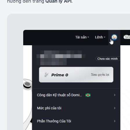
hướng đến trang
Quản lý API
.