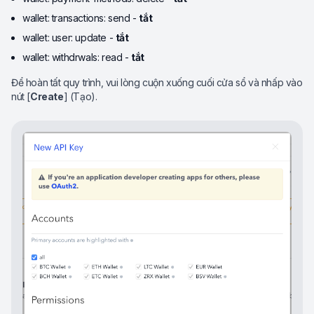
wallet: transactions: send -
tắt
wallet: user: update -
tắt
wallet: withdrwals: read -
tắt
Để hoàn tất quy trình, vui lòng cuộn xuống cuối cửa sổ và nhấp vào
nút [
Create
] (Tạo).