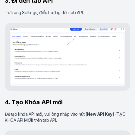
3. Đi đến tab API
Từ trang Settings, điều hướng đến tab API.
4. Tạo Khóa API mới
Để tạo khóa API mới, vui lòng nhấp vào nút [
New API Key
] (TẠO
KHÓA API MỚI) trên tab API.