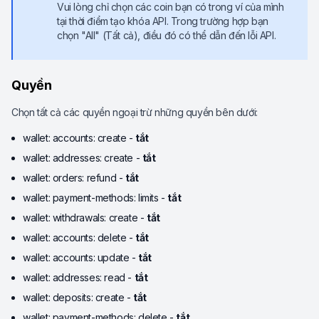
Vui lòng chỉ chọn các coin bạn có trong ví của mình
tại thời điểm tạo khóa API. Trong trường hợp bạn
chọn "All" (Tất cả), điều đó có thể dẫn đến lỗi API.
Quyền
Chọn tất cả các quyền ngoại trừ những quyền bên dưới:
wallet: accounts: create -
tắt
wallet: addresses: create -
tắt
wallet: orders: refund -
tắt
wallet: payment-methods: limits -
tắt
wallet: withdrawals: create -
tắt
wallet: accounts: delete -
tắt
wallet: accounts: update -
tắt
wallet: addresses: read -
tắt
wallet: deposits: create -
tắt
wallet: payment-methods: delete -
tắt