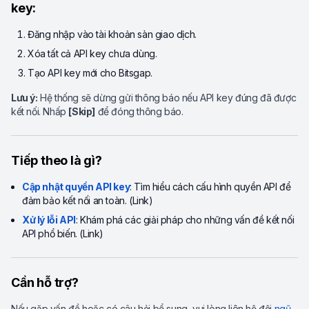
key:
Đăng nhập vào tài khoản sàn giao dịch.
Xóa tất cả API key chưa dùng.
Tạo API key mới cho Bitsgap.
Lưu ý:
Hệ thống sẽ dừng gửi thông báo nếu API key đúng đã được
kết nối. Nhấp
[Skip]
để đóng thông báo.
Tiếp theo là gì?
Cập nhật quyền API key
: Tìm hiểu cách cấu hình quyền API để
đảm bảo kết nối an toàn. (Link)
Xử lý lỗi API
: Khám phá các giải pháp cho những vấn đề kết nối
API phổ biến. (Link)
Cần hỗ trợ?
Nếu gặp vấn đề hoặc có câu hỏi bổ sung, vui lòng liên hệ đội
ngũ