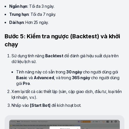
Ngắn hạn
: Tối đa 3 ngày.
Trung hạn
: Tối đa 7 ngày.
Dài hạn
: Hơn 25 ngày.
Bước 5: Kiểm tra ngược (Backtest) và khởi
chạy
Sử dụng tính năng
Backtest
để đánh giá hiệu suất dựa trên
dữ liệu lịch sử.
Tính năng này có sẵn trong
30 ngày
cho người dùng gói
Basic
và
Advanced
, và trong
365 ngày
cho người dùng
gói
Pro
.
Xem lại tất cả các thiết lập (sàn, cặp giao dịch, đầu tư, loại tiền
lợi nhuận, v.v.).
Nhấp vào
[Start Bot]
để kích hoạt bot.