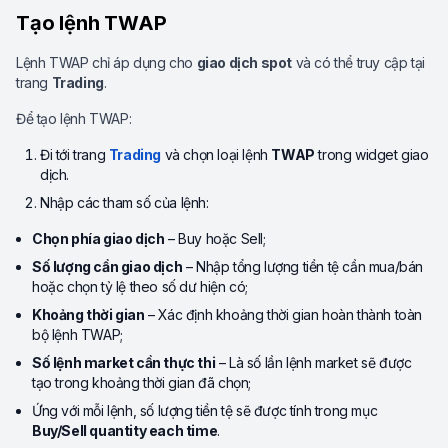
Tạo lệnh TWAP
Lệnh TWAP chỉ áp dụng cho
giao dịch spot
và có thể truy cập tại
trang
Trading
.
Để tạo lệnh TWAP:
Đi tới trang
Trading
và chọn loại lệnh
TWAP
trong widget giao
dịch.
Nhập các tham số của lệnh:
Chọn phía giao dịch
– Buy hoặc Sell;
Số lượng cần giao dịch
– Nhập tổng lượng tiền tệ cần mua/bán
hoặc chọn tỷ lệ theo số dư hiện có;
Khoảng thời gian
– Xác định khoảng thời gian hoàn thành toàn
bộ lệnh TWAP;
Số lệnh market cần thực thi
– Là số lần lệnh market sẽ được
tạo trong khoảng thời gian đã chọn;
Ứng với mỗi lệnh, số lượng tiền tệ sẽ được tính trong mục
Buy/Sell quantity each time
.