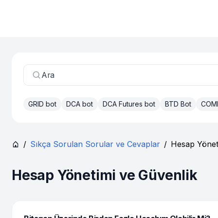
Ara
GRID bot
DCA bot
DCA Futures bot
BTD Bot
COM
/
Sıkça Sorulan Sorular ve Cevaplar
/
Hesap Yönet
Hesap Yönetimi ve Güvenlik