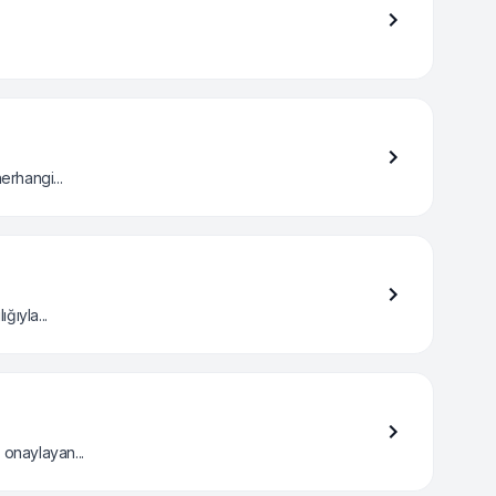
rhangi...
ğıyla...
 onaylayan...