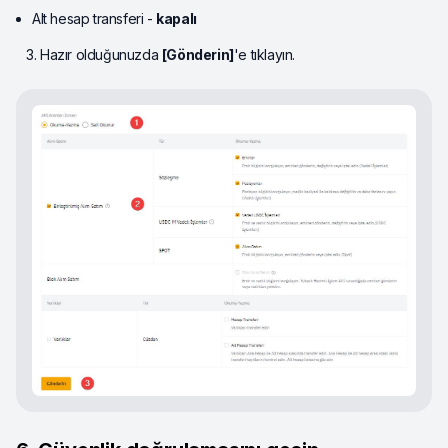
Alt hesap transferi -
kapalı
Hazır olduğunuzda
[Gönderin]
'e tıklayın.