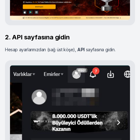
2. API sayfasına gidin
Hesap ayarlarınızdan (sağ üst köşe),
API
sayfasına gidin.