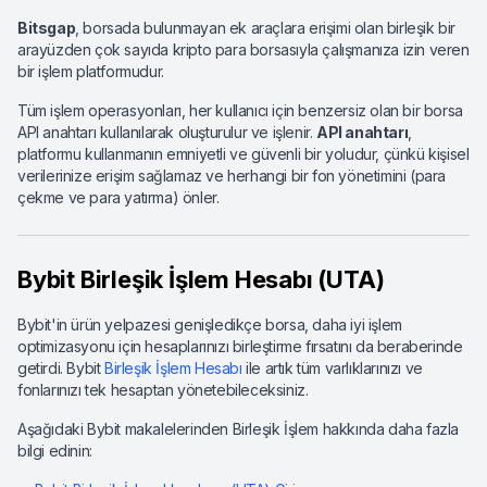
Bitsgap
, borsada bulunmayan ek araçlara erişimi olan birleşik bir
arayüzden çok sayıda kripto para borsasıyla çalışmanıza izin veren
bir işlem platformudur.
Tüm işlem operasyonları, her kullanıcı için benzersiz olan bir borsa
API anahtarı kullanılarak oluşturulur ve işlenir.
API anahtarı
,
platformu kullanmanın emniyetli ve güvenli bir yoludur, çünkü kişisel
verilerinize erişim sağlamaz ve herhangi bir fon yönetimini (para
çekme ve para yatırma) önler.
Bybit Birleşik İşlem Hesabı (UTA)
Bybit'in ürün yelpazesi genişledikçe borsa, daha iyi işlem
optimizasyonu için hesaplarınızı birleştirme fırsatını da beraberinde
getirdi. Bybit
Birleşik İşlem Hesabı
ile artık tüm varlıklarınızı ve
fonlarınızı tek hesaptan yönetebileceksiniz.
Aşağıdaki Bybit makalelerinden Birleşik İşlem hakkında daha fazla
bilgi edinin: