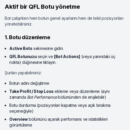
Aktif bir QFL Botu yönetme
Bot çalışırken hem botun genel ayarlarını hem de tekil pozisyonları
yönetebilirsiniz.
1. Botu düzenleme
Active Bots
sekmesine gidin.
QFL Botunuzu
seçin ve
[Bot Actions]
(veya yanındaki üç
nokta) düğmesine tıklayın.
Şunları yapabilirsiniz:
Botun adını değiştirme
Take Profit / Stop Loss
ekleme veya düzenleme (aynı
zamanda
Bot Performance
bölümünden de erişilebilir)
Botu durdurma (pozisyonları kapatma veya açık bırakma
seçeneğiyle)
Overview
bölümünü açarak performans ve istatistikleri
görüntüleme