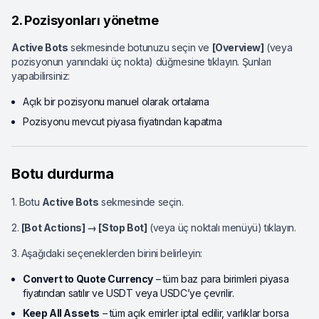
2. Pozisyonları yönetme
Active Bots
sekmesinde botunuzu seçin ve
[Overview]
(veya
pozisyonun yanındaki üç nokta) düğmesine tıklayın. Şunları
yapabilirsiniz:
Açık bir pozisyonu manuel olarak ortalama
Pozisyonu mevcut piyasa fiyatından kapatma
Botu durdurma
1. Botu
Active Bots
sekmesinde seçin.
2.
[Bot Actions] → [Stop Bot]
(veya üç noktalı menüyü) tıklayın.
3. Aşağıdaki seçeneklerden birini belirleyin:
Convert to Quote Currency
– tüm baz para birimleri piyasa
fiyatından satılır ve USDT veya USDC’ye çevrilir.
Keep All Assets
– tüm açık emirler iptal edilir, varlıklar borsa