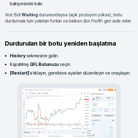
bakiyesinde kalır.
Not:
Bot
Waiting
durumundaysa (açık pozisyon yoksa), botu
durdurmak tüm yatırılan fonları ve biriken
Bot Profit
’i geri iade eder.
Durdurulan bir botu yeniden başlatma
History
sekmesine gidin.
Kapatılmış
QFL Botunuzu
seçin.
[Restart]
’a tıklayın, gerekirse ayarları düzenleyin ve onaylayın.