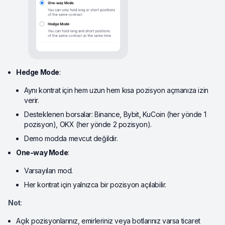
Hedge Mode
:
Aynı kontrat için hem uzun hem kısa pozisyon açmanıza izin
verir.
Desteklenen borsalar: Binance, Bybit, KuCoin (her yönde 1
pozisyon), OKX (her yönde 2 pozisyon).
Demo modda mevcut değildir.
One-way Mode
:
Varsayılan mod.
Her kontrat için yalnızca bir pozisyon açılabilir.
Not
:
Açık pozisyonlarınız, emirleriniz veya botlarınız varsa ticaret