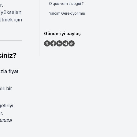
O que vem a seguir?
r.
 yükselen
Yardım Gerekiyor mu?
etmek için
Gönderiyi paylaş
iniz?
zla fiyat
li bir
tiriyi
r.
sınıza