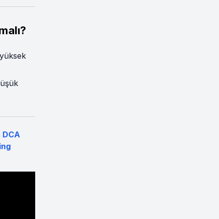
malı?
 yüksek
düşük
s DCA
ing