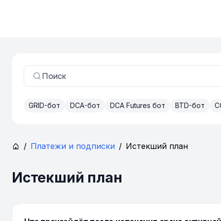
Поиск
GRID-бот
DCA-бот
DCA Futures бот
BTD-бот
C
/
Платежи и подписки
/
Истекший план
Истекший план