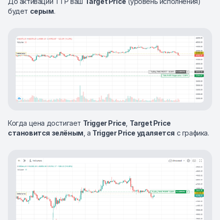
До активации TTP ваш
Target Price
(уровень исполнения)
будет
серым
.
Когда цена достигает
Trigger Price
,
Target Price
становится зелёным
, а
Trigger Price удаляется
с графика.