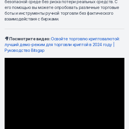
безопасной среде без риска потери реальных средств. С
его помощью вы можете опробовать различные торговые
боты и инструменты ручной торговли без фактического
взаимодействия с биржами.
🎥 Посмотрите видео:
Освойте торговлю криптовалютой:
лучший демо-режим для торговли криптой в 2024 году |
Руководство Bitsgap