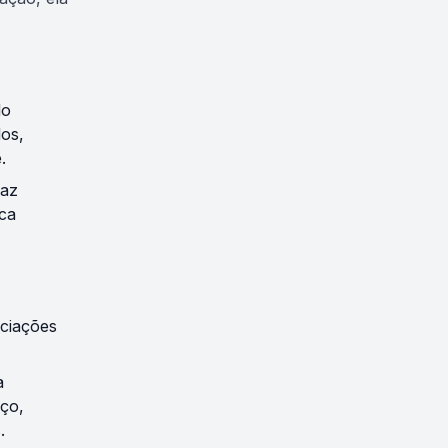
do
dos,
.
caz
ca
ociações
a
ço,
.