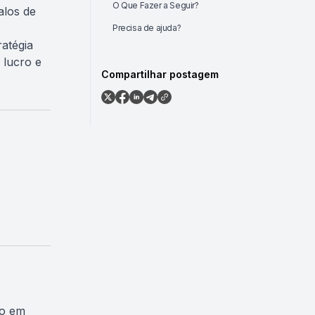
O Que Fazer a Seguir?
alos de
Precisa de ajuda?
ratégia
 lucro e
Compartilhar postagem
do em