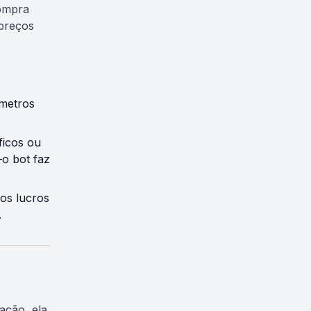
compra
preços
âmetros
ficos ou
o bot faz
os lucros
.
ação, ela