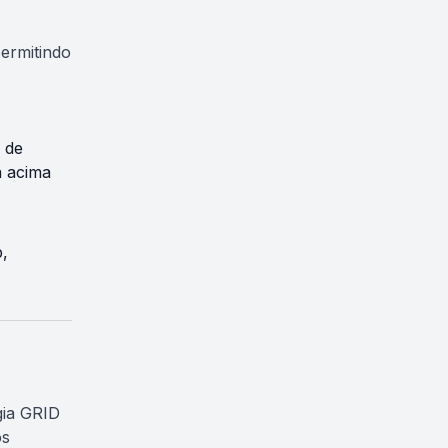
permitindo
 de
a acima
,
gia GRID
os