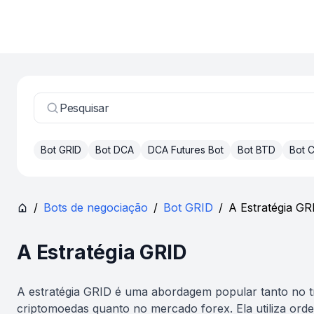
Pesquisar
Bot GRID
Bot DCA
DCA Futures Bot
Bot BTD
Bot
/
Bots de negociação
/
Bot GRID
/
A Estratégia GR
A Estratégia GRID
A estratégia GRID é uma abordagem popular tanto no t
criptomoedas quanto no mercado forex. Ela utiliza orden