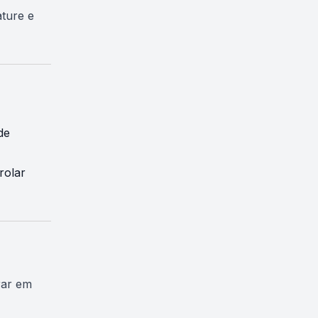
ature e
de
rolar
rar em