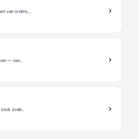
en van orders,...
ken — van...
ools zoals...