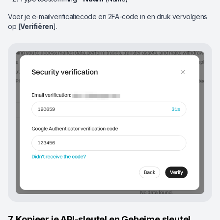
Voer je e-mailverificatiecode en 2FA-code in en druk vervolgens
op [
Verifiëren
].
7. Kopieer je API-sleutel en Geheime sleutel