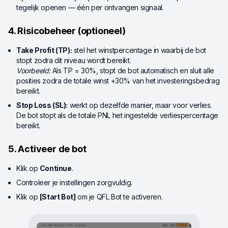
tegelijk openen — één per ontvangen signaal.
4. Risicobeheer (optioneel)
Take Profit (TP):
stel het winstpercentage in waarbij de bot
stopt zodra dit niveau wordt bereikt.
Voorbeeld:
Als TP = 30%, stopt de bot automatisch en sluit alle
posities zodra de totale winst +30% van het investeringsbedrag
bereikt.
Stop Loss (SL):
werkt op dezelfde manier, maar voor verlies.
De bot stopt als de totale PNL het ingestelde verliespercentage
bereikt.
5. Activeer de bot
Klik op
Continue
.
Controleer je instellingen zorgvuldig.
Klik op
[Start Bot]
om je QFL Bot te activeren.