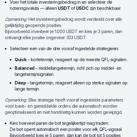
Voer het totale investeringsbedrag in en selecteer de
noteringsvaluta — alleen
USDT
of
USDC
zijn beschikbaar.
Opmerking:
Het investeringsbedrag wordt verdeeld over alle
gelijktijdig geopende posities.
Bijvoorbeeld: investeer je 1.000 USDT en kies je 3 paren, dan
ontvangt elke positie ongeveer 333 USDT.
Selecteer een van de drie vooraf ingestelde strategieën:
Quick
– kortetermijn, reageert op de meeste QFL-signalen.
Balanced
– middellangetermijn, richt zich op middel- en
langetermijnsignalen.
Deep
– langetermijn, reageert alleen op sterke signalen op
lange termijn.
Opmerking:
Elke strategie heeft vooraf ingestelde parameters
voor basis- en gemiddelde orders die automatisch worden
geoptimaliseerd en niet handmatig kunnen worden gewijzigd.
Kies hoeveel paren de bot tegelijkertijd mag traden.
De bot opent automatisch een positie voor elk QFL-signaal.
Bijvoorbeeld: kies je 5 paren, dan kan de bot tot 5 posities