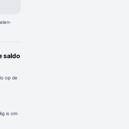
delen-
e saldo
ldo op de
dig is om