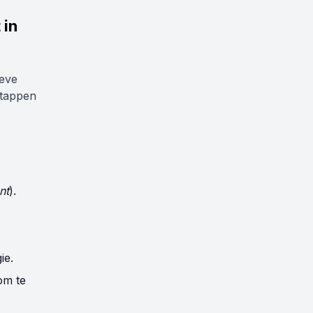
 in
ieve
stappen
nt
).
ie.
m te