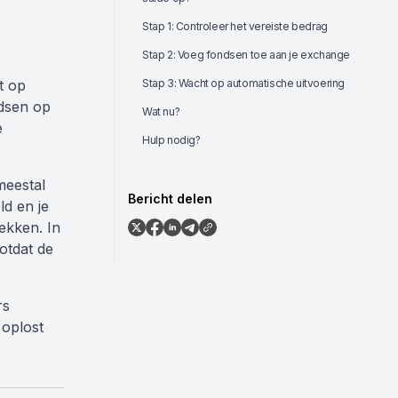
Stap 1: Controleer het vereiste bedrag
Stap 2: Voeg fondsen toe aan je exchange
t op
Stap 3: Wacht op automatische uitvoering
ndsen op
Wat nu?
e
Hulp nodig?
meestal
Bericht delen
ld en je
ekken. In
otdat de
rs
 oplost