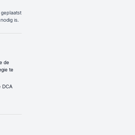
geplaatst
nodig is.
e de
egie te
je DCA