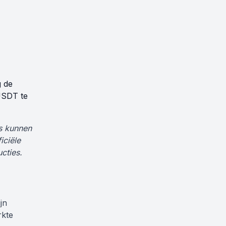
g de
 USDT te
s kunnen
iciële
cties.
jn
rkte