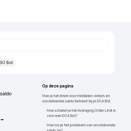
BO Bot
Op deze pagina
 saldo
Hoe je het limiet voor middelen-orders en
onvoldoende saldo beheert bij je DCA Bot
Hoe schakel je het Averaging Order Limit in
voor een DCA Bot?
-
Hoe los je het probleem van onvoldoende
saldo op?