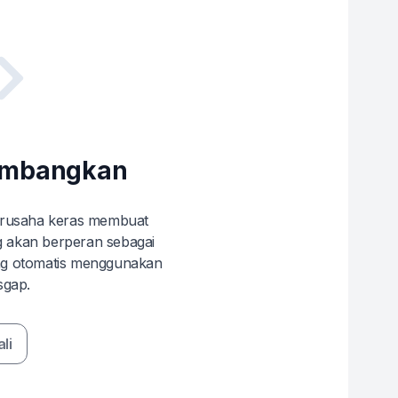
embangkan
erusaha keras membuat
 akan berperan sebagai
ing otomatis menggunakan
tsgap.
li