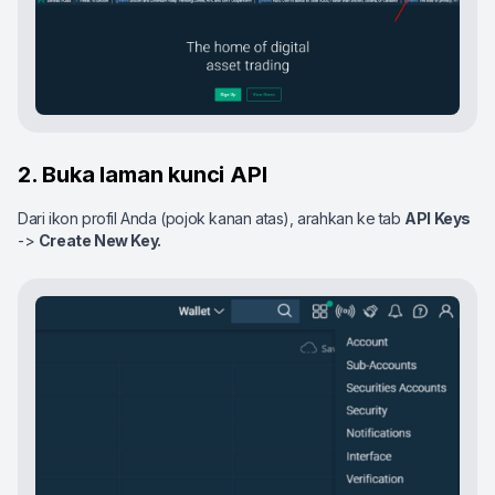
2. Buka laman kunci API
Dari ikon profil Anda (pojok kanan atas), arahkan ke tab
API Keys
->
Create New Key.