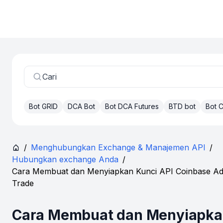
Cari
Bot GRID
DCA Bot
Bot DCA Futures
BTD bot
Bot
/
Menghubungkan Exchange & Manajemen API
/
Hubungkan exchange Anda
/
Cara Membuat dan Menyiapkan Kunci API Coinbase A
Trade
Cara Membuat dan Menyiapk