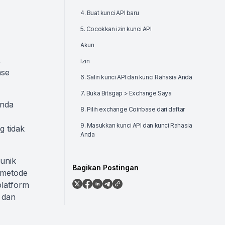
4. Buat kunci API baru
5. Cocokkan izin kunci API
Akun
,
Izin
ase
6. Salin kunci API dan kunci Rahasia Anda
7. Buka Bitsgap > Exchange Saya
Anda
8. Pilih exchange Coinbase dari daftar
9. Masukkan kunci API dan kunci Rahasia
g tidak
Anda
 unik
Bagikan Postingan
metode
latform
 dan