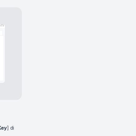
Key
] di