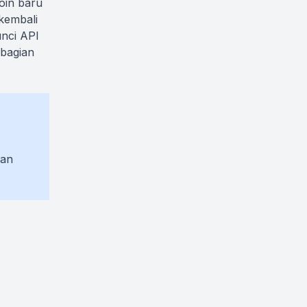
koin baru
kembali
nci API
 bagian
kan