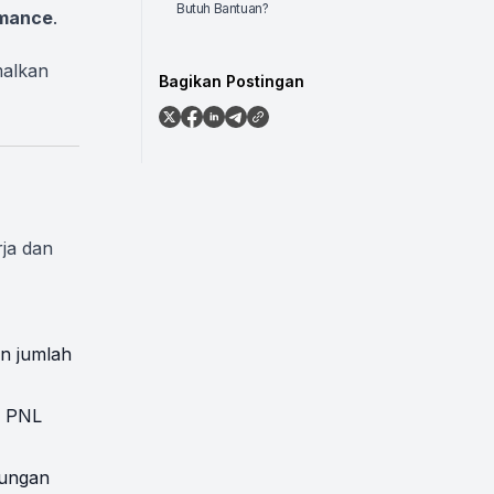
Butuh Bantuan?
rmance
.
malkan
Bagikan Postingan
ja dan
an jumlah
an PNL
tungan