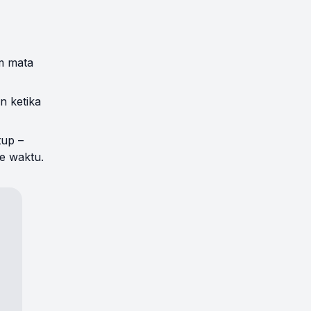
am mata
n ketika
tup –
e waktu.