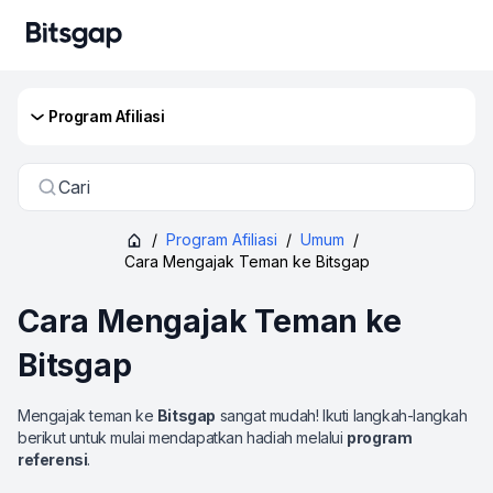
Program Afiliasi
Cari
/
Program Afiliasi
/
Umum
/
Cara Mengajak Teman ke Bitsgap
Cara Mengajak Teman ke
Bitsgap
Mengajak teman ke
Bitsgap
sangat mudah! Ikuti langkah-langkah
berikut untuk mulai mendapatkan hadiah melalui
program
referensi
.