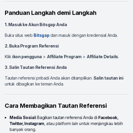
Panduan Langkah demi Langkah
1. Masuk ke Akun Bitsgap Anda
Buka situs web
Bitsgap
dan masuk dengan kredensial Anda.
2. Buka Program Referensi
Klik
ikon pengguna
>
Affiliate Program
>
Affiliate Details
.
3. Salin Tautan Referensi Anda
Tautan referensi pribadi Anda akan ditampilkan.
Salin tautan ini
untuk dibagikan ke teman Anda.
Cara Membagikan Tautan Referensi
Media Sosial:
Bagikan tautan referensi Anda di
Facebook,
Twitter, Instagram
, atau platform lain untuk menjangkau lebih
banyak orang.