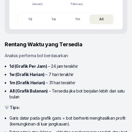
Rentang Waktu yang Tersedia
Analisis performa bot berdasarkan:
1d (Grafik Per Jam)
– 24 jam terakhir
1w (Grafik Harian)
– 7 hari terakhir
1m (Grafik Harian)
– 31 hari terakhir
All (Grafik Bulanan)
– Tersedia jika bot berjalan lebih dari satu
bulan
💡
Tips:
Garis datar pada grafik garis = bot berhenti menghasilkan profit
(kemungkinan di luar jangkauan).