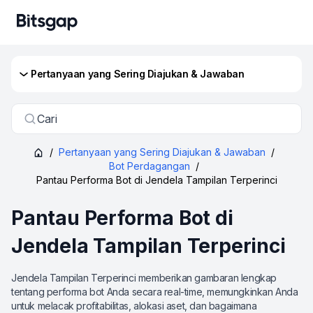
Pertanyaan yang Sering Diajukan & Jawaban
Cari
/
Pertanyaan yang Sering Diajukan & Jawaban
/
Bot Perdagangan
/
Pantau Performa Bot di Jendela Tampilan Terperinci
Pantau Performa Bot di
Jendela Tampilan Terperinci
Jendela Tampilan Terperinci memberikan gambaran lengkap
tentang performa bot Anda secara real-time, memungkinkan Anda
untuk melacak profitabilitas, alokasi aset, dan bagaimana