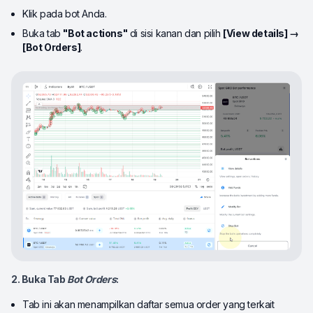
Klik pada bot Anda.
Buka tab
"Bot actions"
di sisi kanan dan pilih
[View details] →
[Bot Orders]
.
2. Buka Tab
Bot Orders
:
Tab ini akan menampilkan daftar semua order yang terkait