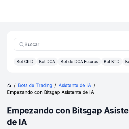
Buscar
Bot GRID
Bot DCA
Bot de DCA Futuros
Bot BTD
B
/
Bots de Trading
/
Asistente de IA
/
Empezando con Bitsgap Asistente de IA
Empezando con Bitsgap Asiste
de IA