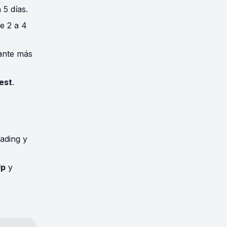
 5 días.
e 2 a 4
ante más
est
.
rading y
Up
y