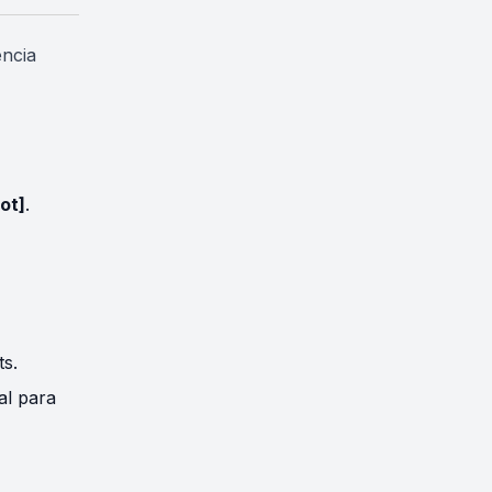
encia
ot]
.
ts.
al para