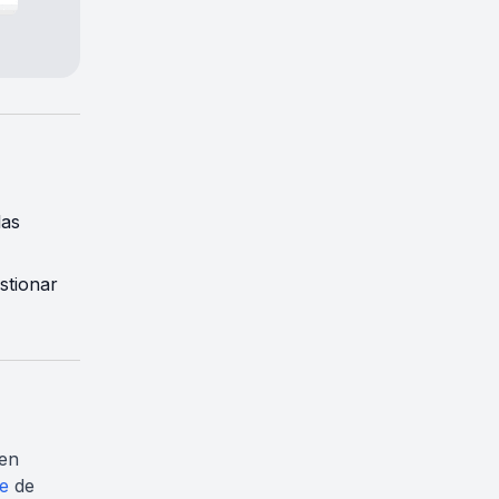
las
stionar
 en
te
de