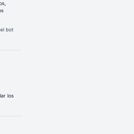
os,
os
el bot
lar los