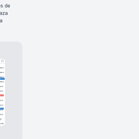
es de
laza
a