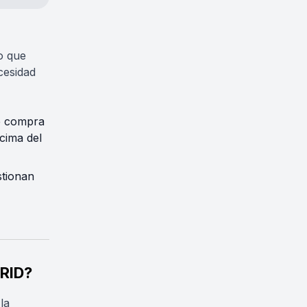
o que
cesidad
e compra
cima del
stionan
GRID?
la