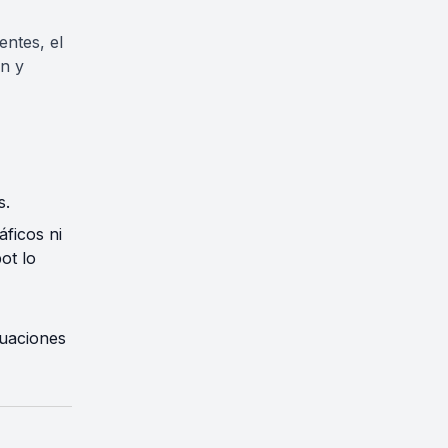
ntes, el
n y
s.
áficos ni
ot lo
tuaciones