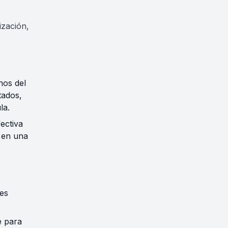
ización,
nos del
tados,
la.
fectiva
 en una
nes
e para