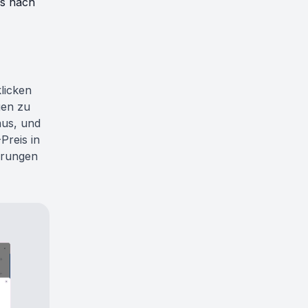
is nach
licken
gen zu
aus, und
Preis in
erungen