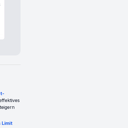
t-
effektives
teigern
 Limit