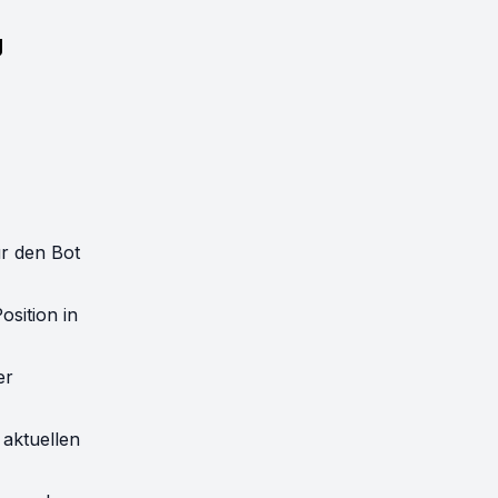
g
ür den Bot
osition in
er
 aktuellen