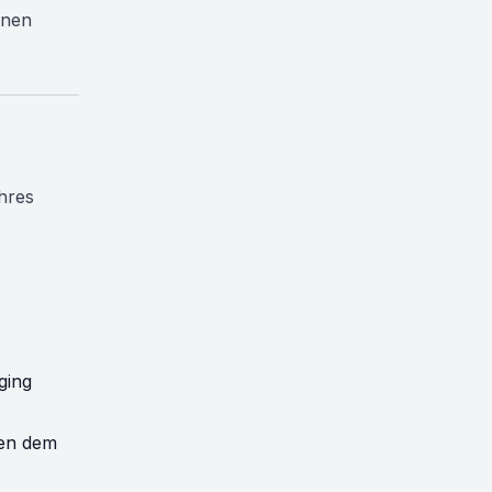
inen
Ihres
ging
en dem