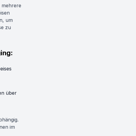
er mehrere
eisen
ln, um
se zu
ing:
eises
en über
bhängig.
onen im